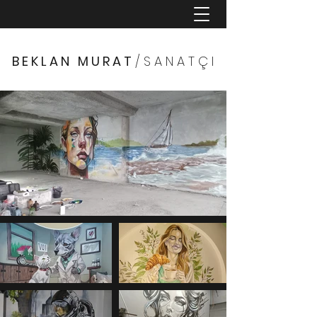
B E K L A N M U R A T
/ S A N A T Ç I