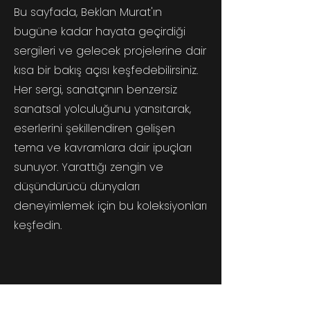
Bu sayfada, Beklan Murat'ın
bugüne kadar hayata geçirdiği
sergileri ve gelecek projelerine dair
kısa bir bakış açısı keşfedebilirsiniz.
Her sergi, sanatçının benzersiz
sanatsal yolculuğunu yansıtarak,
eserlerini şekillendiren gelişen
tema ve kavramlara dair ipuçları
sunuyor. Yarattığı zengin ve
düşündürücü dünyaları
deneyimlemek için bu koleksiyonları
keşfedin.