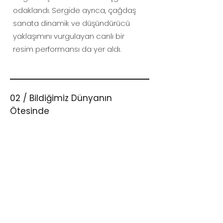
odaklandı. Sergide ayrıca, çağdaş
sanata dinamik ve düşündürücü
yaklaşımını vurgulayan canlı bir
resim performansı da yer aldı.
02 / Bildiğimiz Dünyanın
Ötesinde
Dizi şu anda galerilerle potansiyel sergiler için
görüşülüyor.
"Bildiğimiz Dünyanın Ötesinde", Beklan
Murat'ın kültür, sanat, doğa, din, felsefe
ve insan ruhunun sıradan varoluşun
ötesinde iç içe geçtiği, neredeyse
uhrevi bir dünyayı keşfeden yeni dizisi.