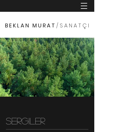
B E K L A N M U R A T
/ S A N A T Ç I
Sergiler